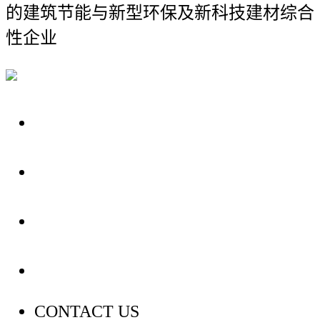
的建筑节能与新型环保及新科技建材综合
性企业
关于我们
装修建材知识
装修建材百科
联系我们
CONTACT US