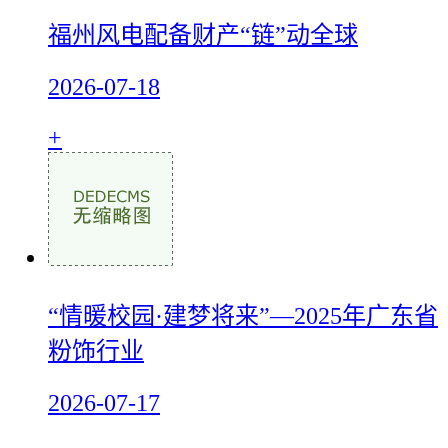
福州风电配备财产“链”动全球
2026-07-18
+
“情暖校园·建梦将来”—2025年广东省
粉饰行业
2026-07-17