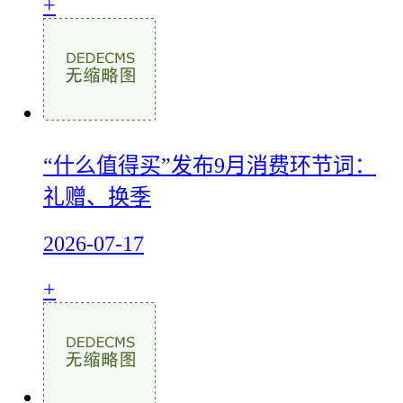
+
“什么值得买”发布9月消费环节词：
礼赠、换季
2026-07-17
+