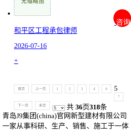
咨询
咨询
和平区工程承包律师
2026-07-16
+
5
首页
上一页
1
2
3
4
6
7
共
36
页
318
条
下一页
末页
青岛J9集团(china)官网新型建材有限公司
一家从事科研、生产、销售、施工于一体