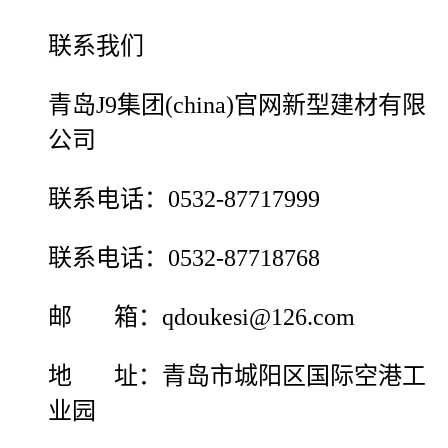
联系我们
青岛J9集团(china)官网新型建材有限
公司
联系电话：0532-87717999
联系电话：0532-87718768
邮 箱：qdoukesi@126.com
地 址：青岛市城阳区国际空港工
业园