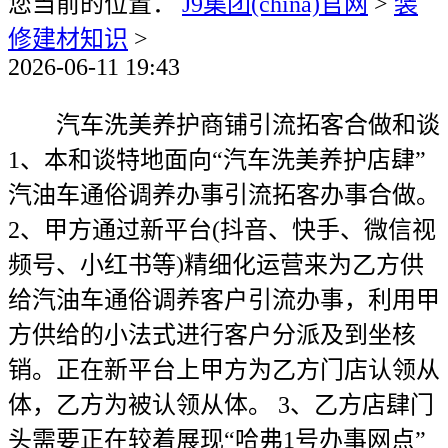
您当前的位置：
J9集团(china)官网
>
装
修建材知识
>
2026-06-11 19:43
汽车洗美养护商铺引流拓客合做和谈
1、本和谈特地面向“汽车洗美养护店肆”
汽油车通俗调养办事引流拓客办事合做。
2、甲方通过新平台(抖音、快手、微信视
频号、小红书等)精细化运营来为乙方供
给汽油车通俗调养客户引流办事，利用甲
方供给的小法式进行客户分派及到坐核
销。正在新平台上甲方为乙方门店认领从
体，乙方为被认领从体。 3、乙方店肆门
头需要正在较着展现“哈弗1号办事网点”